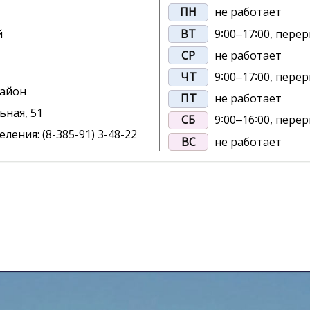
ПН
не работает
й
ВТ
9∶00‒17∶00, перер
СР
не работает
ЧТ
9∶00‒17∶00, перер
район
ПТ
не работает
ьная, 51
СБ
9∶00‒16∶00, перер
ления: (8-385-91) 3-48-22
ВС
не работает