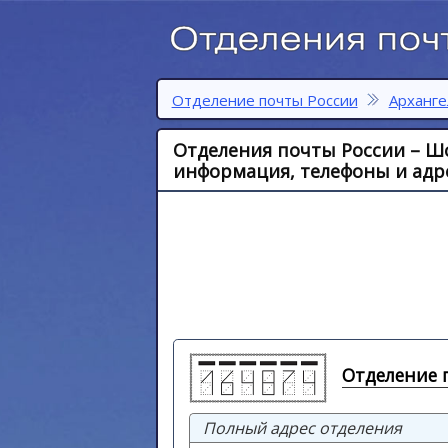
Отделение почты России
Арханге
Отделения почты России – Шо
информация, телефоны и адре
Отделение п
Полный адрес отделения