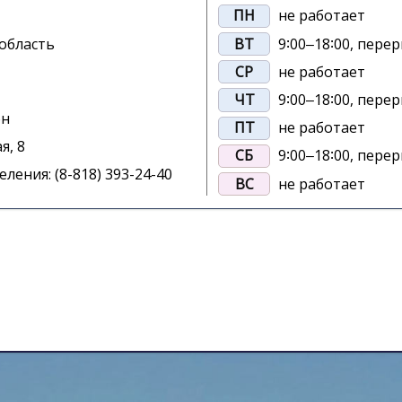
ПН
не работает
 область
ВТ
9∶00‒18∶00, перер
СР
не работает
ЧТ
9∶00‒18∶00, перер
он
ПТ
не работает
я, 8
СБ
9∶00‒18∶00, перер
ления: (8-818) 393-24-40
ВС
не работает