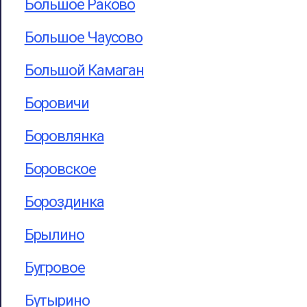
Большое Раково
Большое Чаусово
Большой Камаган
Боровичи
Боровлянка
Боровское
Бороздинка
Брылино
Бугровое
Бутырино