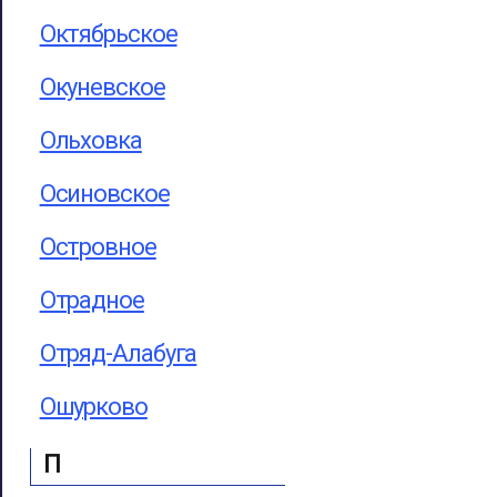
Октябрьское
Окуневское
Ольховка
Осиновское
Островное
Отрадное
Отряд-Алабуга
Ошурково
П