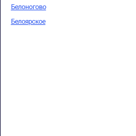
Белоногово
Белоярское