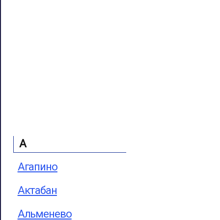
А
Агапино
Актабан
Альменево