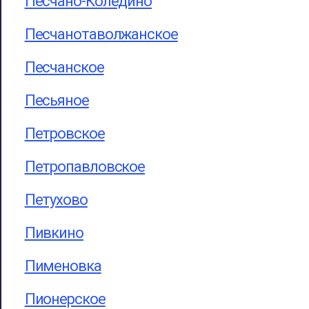
Песчано-Коледино
Песчанотаволжанское
Песчанское
Песьяное
Петровское
Петропавловское
Петухово
Пивкино
Пименовка
Пионерское