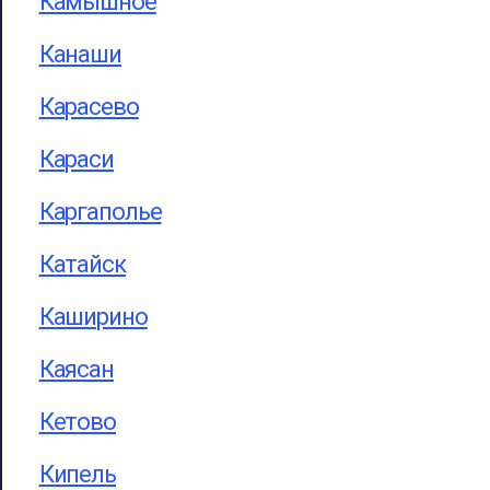
Камышное
Канаши
Карасево
Караси
Каргаполье
Катайск
Каширино
Каясан
Кетово
Кипель