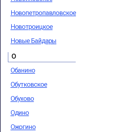
Новопетропавловское
Новотроицкое
Новые Байдары
О
Обанино
Обутковское
Обухово
Одино
Ожогино