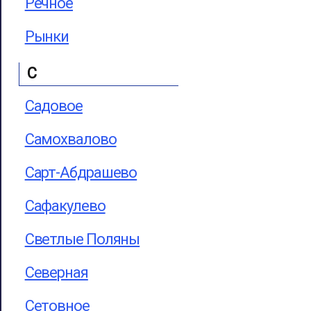
Речное
Рынки
С
Садовое
Самохвалово
Сарт-Абдрашево
Сафакулево
Светлые Поляны
Северная
Сетовное