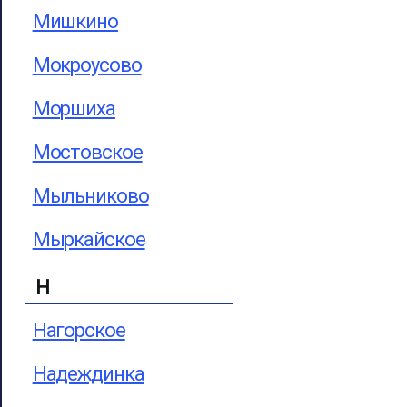
Мишкино
Мокроусово
Моршиха
Мостовское
Мыльниково
Мыркайское
Н
Нагорское
Надеждинка