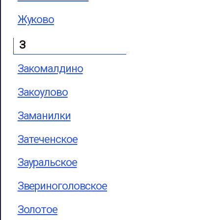
Жуково
З
Закомалдино
Закоулово
Заманилки
Затеченское
Зауральское
Звериноголовское
Золотое