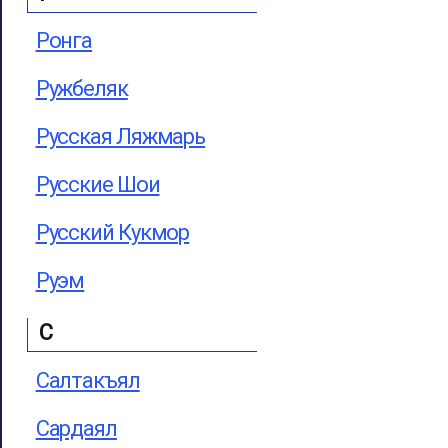
Ронга
Ружбеляк
Русская Ляжмарь
Русские Шои
Русский Кукмор
Руэм
С
Салтакъял
Сардаял