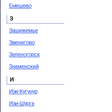
Емешево
З
Зашижемье
Звенигово
Зеленогорск
Знаменский
И
Изи-Кугунур
Изи-Шурга