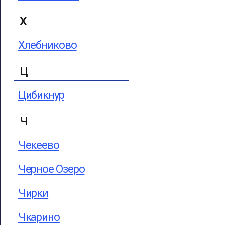
Х
Хлебниково
Ц
Цибикнур
Ч
Чекеево
Черное Озеро
Чирки
Чкарино