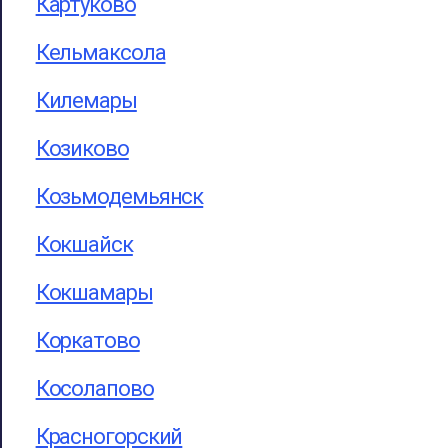
Картуково
Кельмаксола
Килемары
Козиково
Козьмодемьянск
Кокшайск
Кокшамары
Коркатово
Косолапово
Красногорский