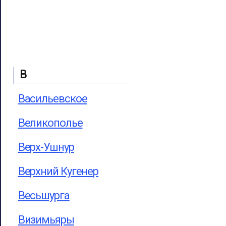
В
Васильевское
Великополье
Верх-Ушнур
Верхний Кугенер
Весьшурга
Визимьяры