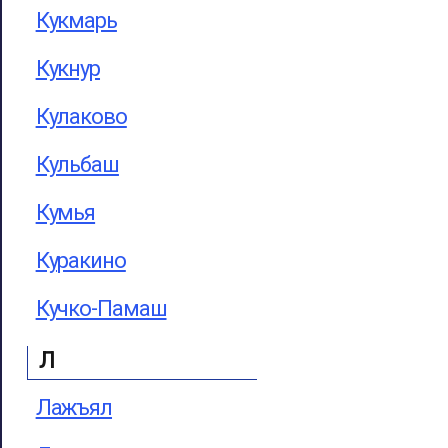
Кукмарь
Кукнур
Кулаково
Кульбаш
Кумья
Куракино
Кучко-Памаш
Л
Лажъял