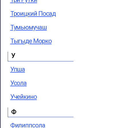
Троицкий Посад
Тумьюмучаш
Тыгыде Морко
У
Упша
Усола
Учейкино
Ф
Филиппсола