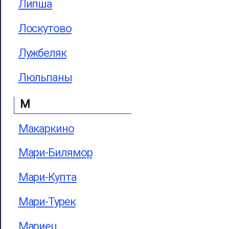
Липша
Лоскутово
Лужбеляк
Люльпаны
М
Макаркино
Мари-Билямор
Мари-Купта
Мари-Турек
Мариец