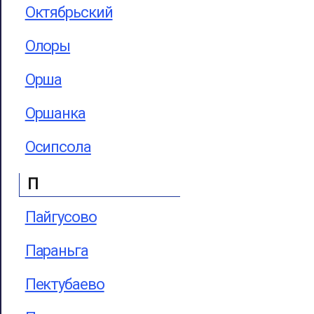
Октябрьский
Олоры
Орша
Оршанка
Осипсола
П
Пайгусово
Параньга
Пектубаево