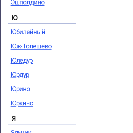
Эшполдино
Ю
Юбилейный
Юж-Толешево
Юледур
Юрдур
Юрино
Юркино
Я
Яльчик