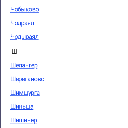
Чобыково
Чодраял
Чодыраял
Ш
Шелангер
Шереганово
Шимшурга
Шиньша
Шишинер