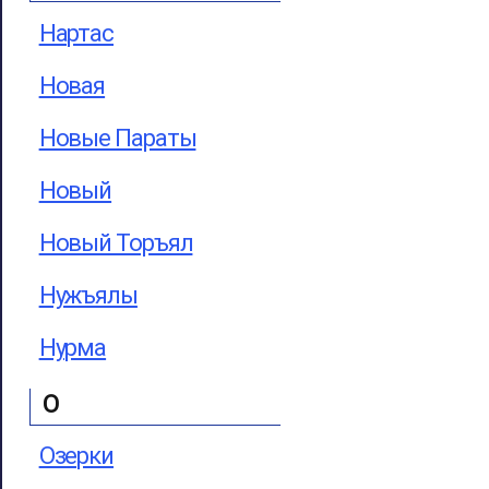
Нартас
Новая
Новые Параты
Новый
Новый Торъял
Нужъялы
Нурма
О
Озерки