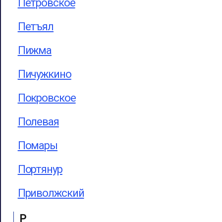
Петровское
Петъял
Пижма
Пичужкино
Покровское
Полевая
Помары
Портянур
Приволжский
Р