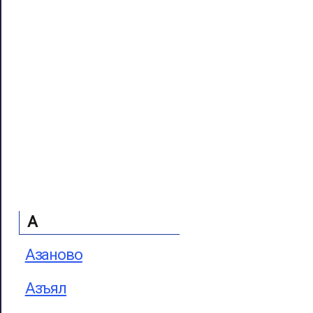
А
Азаново
Азъял