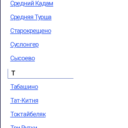
Средний Кадам
Средняя Турша
Старокрещено
Суслонгер
Сысоево
Т
Табашино
Тат-Китня
Токтайбеляк
Три Рутки