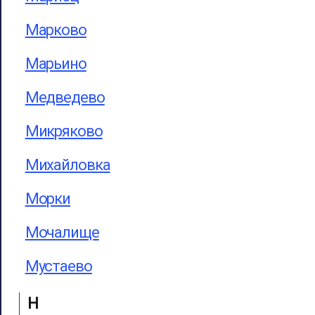
Марково
Марьино
Медведево
Микряково
Михайловка
Морки
Мочалище
Мустаево
Н