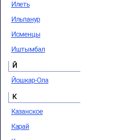
Илеть
Ильпанур
Исменцы
Иштымбал
Й
Йошкар-Ола
К
Казанское
Карай