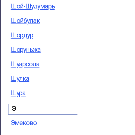
Шой-Шудумарь
Шойбулак
Шордур
Шоруньжа
Шуарсола
Шулка
Шура
Э
Эмеково