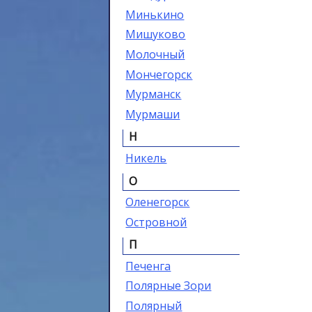
Минькино
Мишуково
Молочный
Мончегорск
Мурманск
Мурмаши
Н
Никель
О
Оленегорск
Островной
П
Печенга
Полярные Зори
Полярный