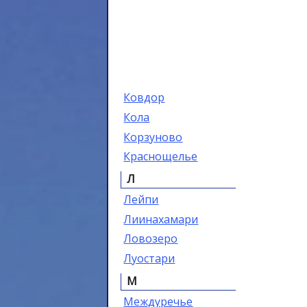
Ковдор
Кола
Корзуново
Краснощелье
Л
Лейпи
Лиинахамари
Ловозеро
Луостари
М
Междуречье