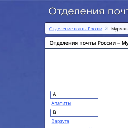
Отделение почты России
Мурманс
Отделения почты России – Му
А
Апатиты
В
Варзуга