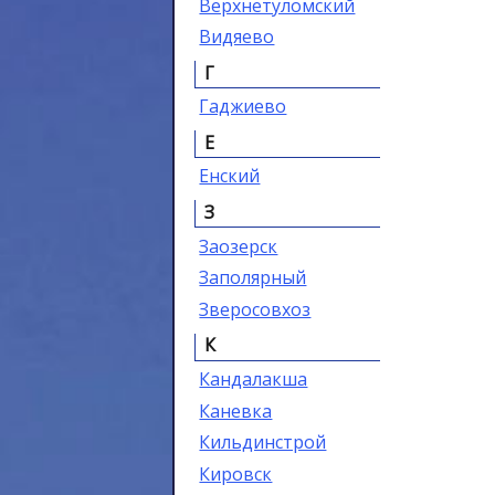
Верхнетуломский
Видяево
Г
Гаджиево
Е
Енский
З
Заозерск
Заполярный
Зверосовхоз
К
Кандалакша
Каневка
Кильдинстрой
Кировск