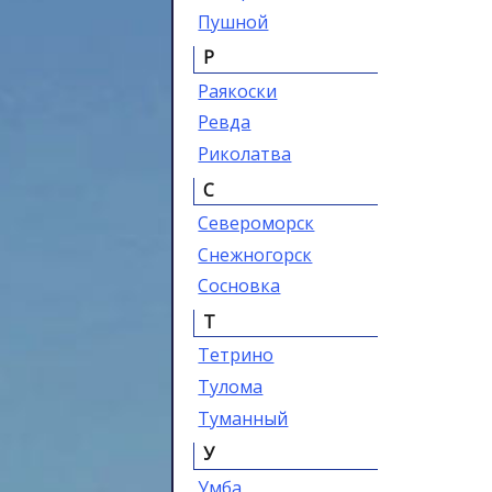
Пушной
Р
Раякоски
Ревда
Риколатва
С
Североморск
Снежногорск
Сосновка
Т
Тетрино
Тулома
Туманный
У
Умба