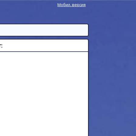
Мобил. версия
: