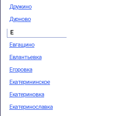
Дружино
Дурново
Е
Евгащино
Евлантьевка
Егоровка
Екатерининское
Екатериновка
Екатеринославка