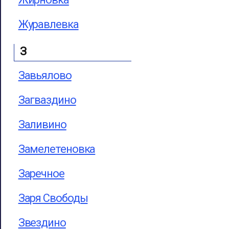
Журавлевка
З
Завьялово
Загваздино
Заливино
Замелетеновка
Заречное
Заря Свободы
Звездино