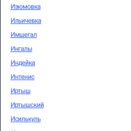
Изюмовка
Ильичевка
Имшегал
Ингалы
Индейка
Интенис
Иртыш
Иртышский
Исилькуль