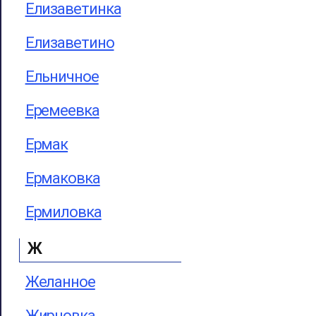
Елизаветинка
Елизаветино
Ельничное
Еремеевка
Ермак
Ермаковка
Ермиловка
Ж
Желанное
Жирновка