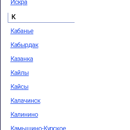
Искра
К
Кабанье
Кабырдак
Казанка
Кайлы
Кайсы
Калачинск
Калинино
Камышино-Курское