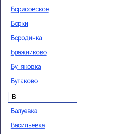
Борисовское
Борки
Бородинка
Бражниково
Буняковка
Бутаково
В
Валуевка
Васильевка