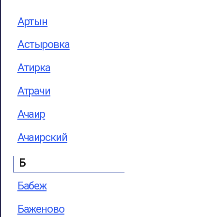
Артын
Астыровка
Атирка
Атрачи
Ачаир
Ачаирский
Б
Бабеж
Баженово