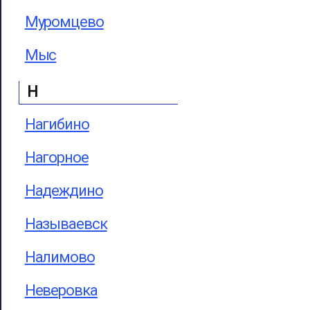
Муромцево
Мыс
Н
Нагибино
Нагорное
Надеждино
Называевск
Налимово
Неверовка