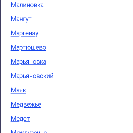
Малиновка
Мангут
Маргенау
Мартюшево
Марьяновка
Марьяновский
Маяк
Медвежье
Медет
Междуречье