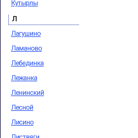
Кутырлы
Л
Лагушино
Ламаново
Лебединка
Лежанка
Ленинский
Лесной
Лисино
Листвяги