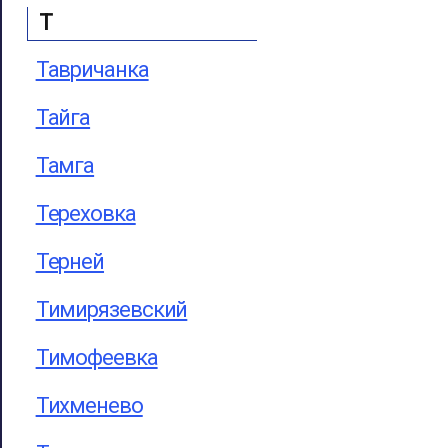
Т
Тавричанка
Тайга
Тамга
Тереховка
Терней
Тимирязевский
Тимофеевка
Тихменево