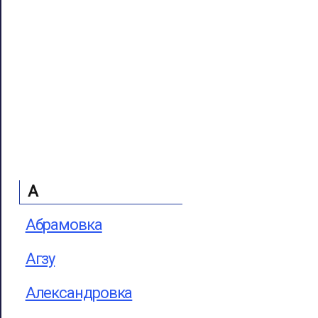
А
Абрамовка
Агзу
Александровка