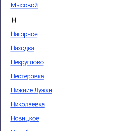
Мысовой
Н
Нагорное
Находка
Некруглово
Нестеровка
Нижние Лужки
Николаевка
Новицкое