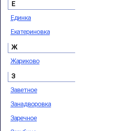
Е
Единка
Екатериновка
Ж
Жариково
З
Заветное
Занадворовка
Заречное