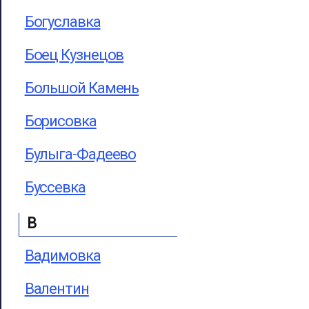
Богуславка
Боец Кузнецов
Большой Камень
Борисовка
Булыга-Фадеево
Буссевка
В
Вадимовка
Валентин