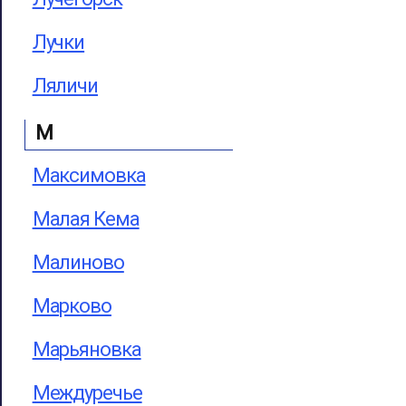
Лучки
Ляличи
М
Максимовка
Малая Кема
Малиново
Марково
Марьяновка
Междуречье