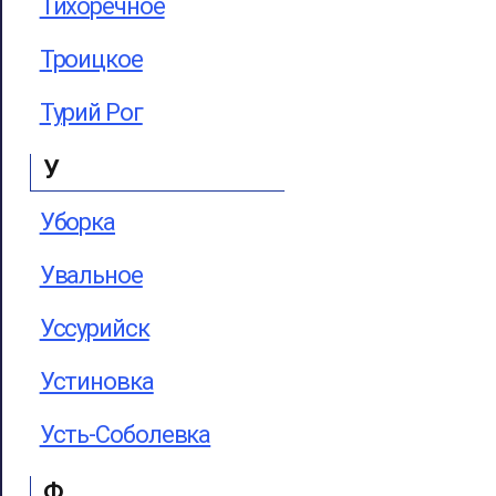
Тихоречное
Троицкое
Турий Рог
У
Уборка
Увальное
Уссурийск
Устиновка
Усть-Соболевка
Ф