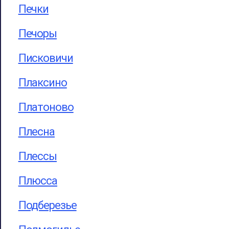
Печки
Печоры
Писковичи
Плаксино
Платоново
Плесна
Плессы
Плюсса
Подберезье