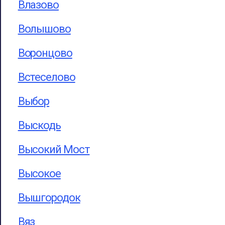
Влазово
Волышово
Воронцово
Встеселово
Выбор
Выскодь
Высокий Мост
Высокое
Вышгородок
Вяз