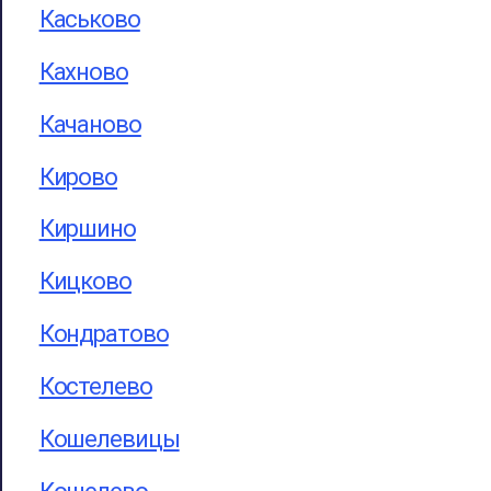
Каськово
Кахново
Качаново
Кирово
Киршино
Кицково
Кондратово
Костелево
Кошелевицы