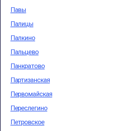
Павы
Палицы
Палкино
Пальцево
Панкратово
Партизанская
Первомайская
Переслегино
Петровское