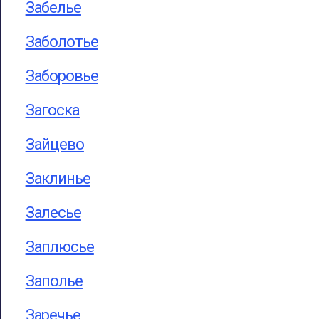
Забелье
Заболотье
Заборовье
Загоска
Зайцево
Заклинье
Залесье
Заплюсье
Заполье
Заречье