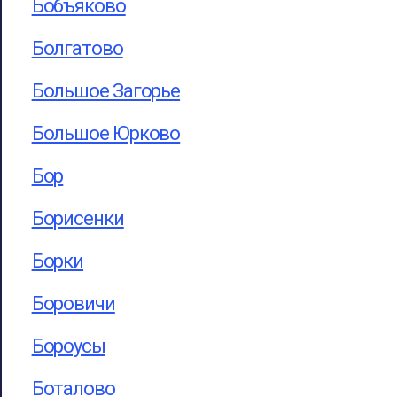
Бобъяково
Болгатово
Большое Загорье
Большое Юрково
Бор
Борисенки
Борки
Боровичи
Бороусы
Боталово