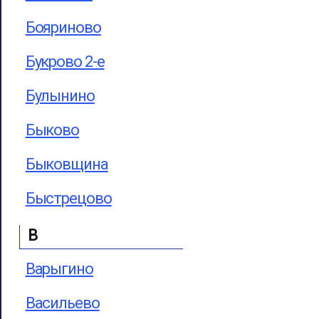
Бояриново
Букрово 2-е
Булынино
Быково
Быковщина
Быстрецово
В
Варыгино
Васильево