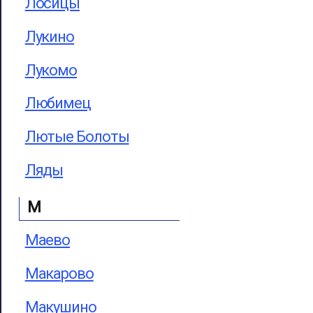
Лосицы
Лукино
Лукомо
Любимец
Лютые Болоты
Ляды
М
Маево
Макарово
Макушино