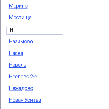
Морино
Мостище
Н
Назимово
Насва
Невель
Неелово 2-е
Нежадово
Новая Уситва