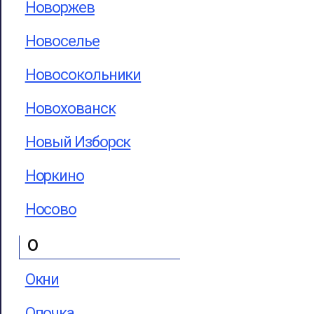
Новоржев
Новоселье
Новосокольники
Новохованск
Новый Изборск
Норкино
Носово
О
Окни
Опочка