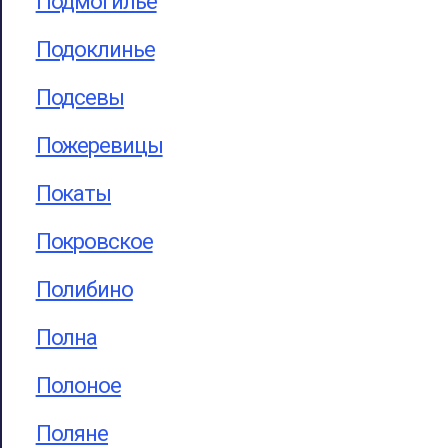
Подмогилье
Подоклинье
Подсевы
Пожеревицы
Покаты
Покровское
Полибино
Полна
Полоное
Поляне