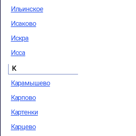
Ильинское
Исаково
Искра
Исса
К
Карамышево
Карпово
Картенки
Карцево