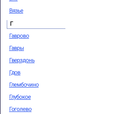
Вязье
Г
Гаврово
Гавры
Гверздонь
Гдов
Глембочино
Глубокое
Гоголево