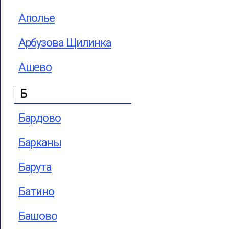
Аполье
Арбузова Щилинка
Ашево
Б
Бардово
Барканы
Барута
Батино
Башово