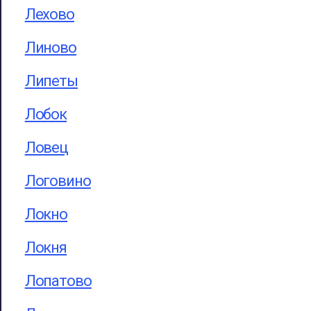
Лехово
Линово
Липеты
Лобок
Ловец
Логовино
Локно
Локня
Лопатово