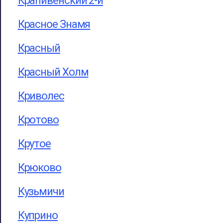
Крапивенский 2-й
Красное Знамя
Красный
Красный Холм
Криволес
Кротово
Крутое
Крюково
Кузьмичи
Куприно