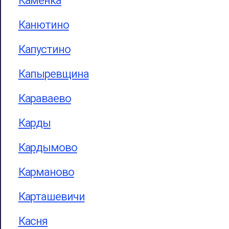
Каменка
Канютино
Капустино
Капыревщина
Караваево
Карды
Кардымово
Карманово
Карташевичи
Касня