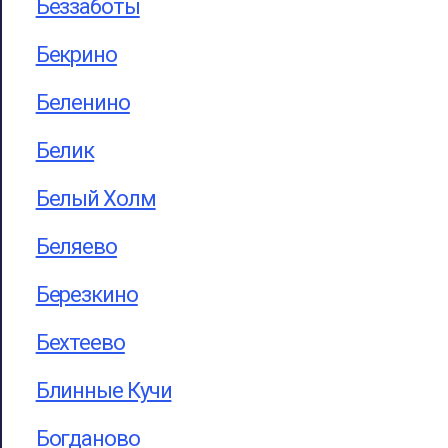
Беззаботы
Бекрино
Беленино
Белик
Белый Холм
Беляево
Березкино
Бехтеево
Блинные Кучи
Богданово