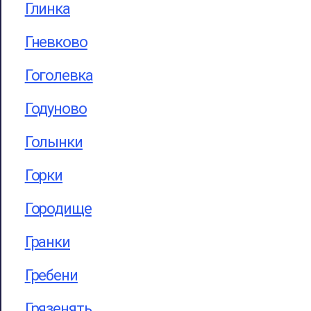
Глинка
Гневково
Гоголевка
Годуново
Голынки
Горки
Городище
Гранки
Гребени
Грязенять