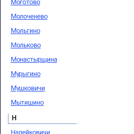
Моготово
Молоченево
Мольгино
Мольково
Монастырщина
Мурыгино
Мушковичи
Мытишино
Н
Надейковичи