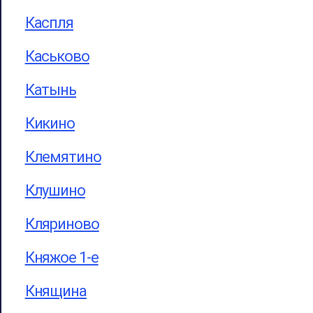
Каспля
Каськово
Катынь
Кикино
Клемятино
Клушино
Кляриново
Княжое 1-е
Княщина