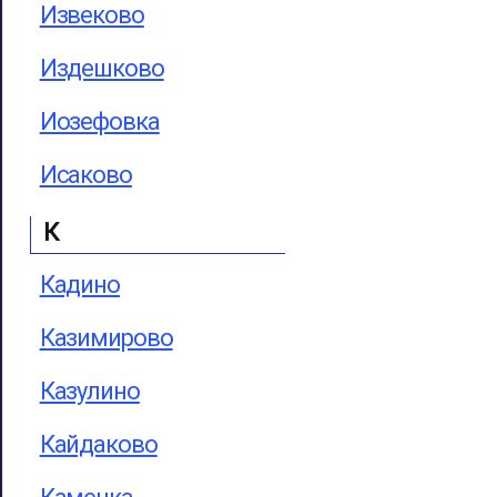
Извеково
Издешково
Иозефовка
Исаково
К
Кадино
Казимирово
Казулино
Кайдаково