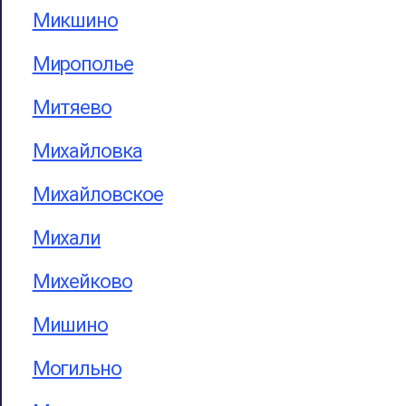
Микшино
Мирополье
Митяево
Михайловка
Михайловское
Михали
Михейково
Мишино
Могильно