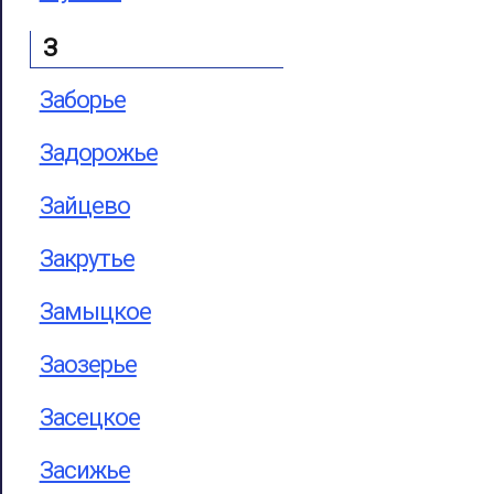
З
Заборье
Задорожье
Зайцево
Закрутье
Замыцкое
Заозерье
Засецкое
Засижье