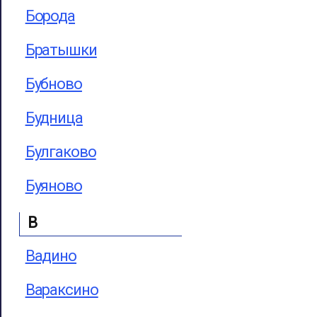
Борода
Братышки
Бубново
Будница
Булгаково
Буяново
В
Вадино
Вараксино