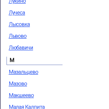
Лукино
Лучеса
Лысовка
Львово
Любавичи
М
Мазальцево
Мазово
Макшеево
Малая Калпита