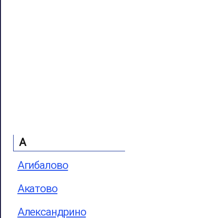
А
Агибалово
Акатово
Александрино