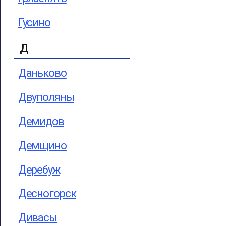
Гусино
Д
Даньково
Двуполяны
Демидов
Демщино
Деребуж
Десногорск
Дивасы