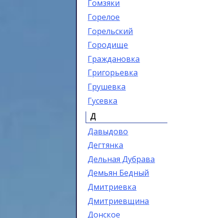
Гомзяки
Горелое
Горельский
Городище
Граждановка
Григорьевка
Грушевка
Гусевка
Д
Давыдово
Дегтянка
Дельная Дубрава
Демьян Бедный
Дмитриевка
Дмитриевщина
Донское