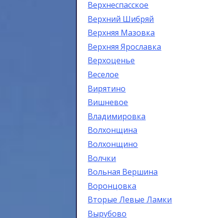
Верхнеспасское
Верхний Шибряй
Верхняя Мазовка
Верхняя Ярославка
Верхоценье
Веселое
Вирятино
Вишневое
Владимировка
Волхонщина
Волхонщино
Волчки
Вольная Вершина
Воронцовка
Вторые Левые Ламки
Вырубово