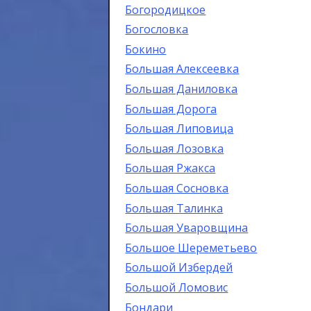
Богородицкое
Богословка
Бокино
Большая Алексеевка
Большая Даниловка
Большая Дорога
Большая Липовица
Большая Лозовка
Большая Ржакса
Большая Сосновка
Большая Талинка
Большая Уваровщина
Большое Шереметьево
Большой Избердей
Большой Ломовис
Бондари