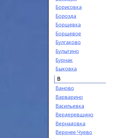
Борисовка
Борозда
Борщевка
Борщевое
Булгаково
Булыгино
Бурнак
Быковка
В
Ваново
Варварино
Васильевка
Вердеревщино
Вернадовка
Верхнее Чуево