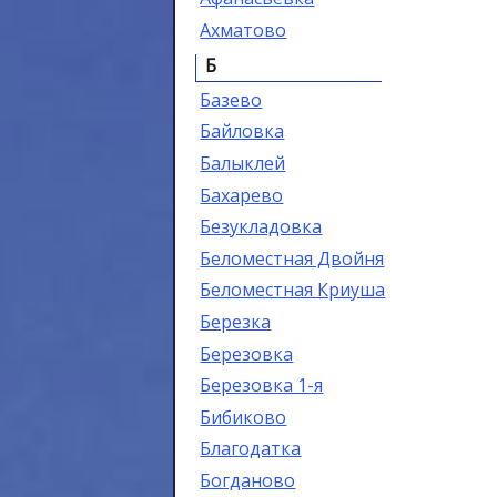
Ахматово
Б
Базево
Байловка
Балыклей
Бахарево
Безукладовка
Беломестная Двойня
Беломестная Криуша
Березка
Березовка
Березовка 1-я
Бибиково
Благодатка
Богданово