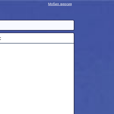
Мобил. версия
: