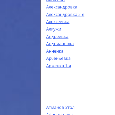
Александровка
Александровка 2-я
Алексеевка
Алкужи
Андреевка
Андриановка
Анненка
Арбеньевка
Арженка 1-я
Атманов Угол
Афанасьевка