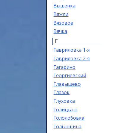
Вышенка
Вяжли
Вязовое
Вячка
Г
Гавриловка 1-я
Гавриловка 2-я
Гагарино
Георгиевский
Гладышево
Глазок
Глуховка
Голицыно
Гололобовка
Голынщина