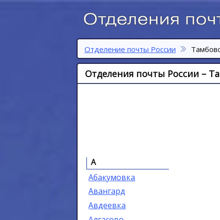
Отделение почты России
Тамбовс
Отделения почты России – Та
А
Абакумовка
Авангард
Авдеевка
Алгасово